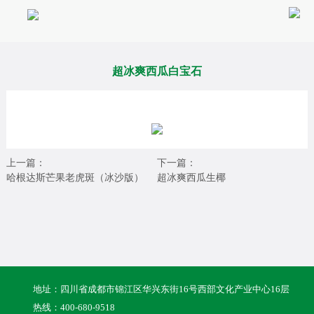
超冰爽西瓜白宝石
上一篇：
下一篇：
哈根达斯芒果老虎斑（冰沙版）
超冰爽西瓜生椰
地址：四川省成都市锦江区华兴东街16号西部文化产业中心16层
热线：
400-680-9518